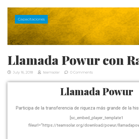
Capacitaciones
Llamada Powur con Ra
July 16, 2018
teamsolar
0 Comments
Llamada Powur
Participa de la transferencia de riqueza más grande de la hist
[sc_embed_player_template1
fileurl=”https://teamsolar.org/download/powur/llamadapo