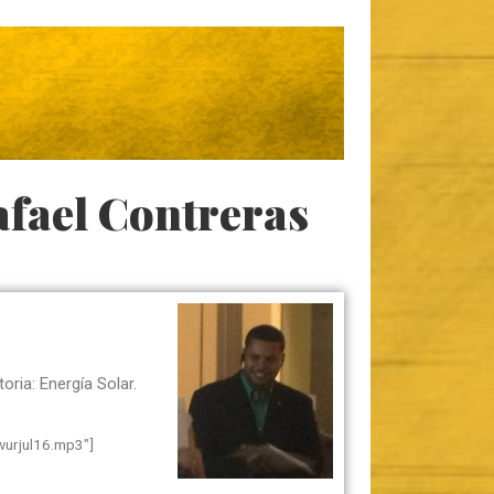
Buscar
fael Contreras
oria: Energía Solar.
wurjul16.mp3″]