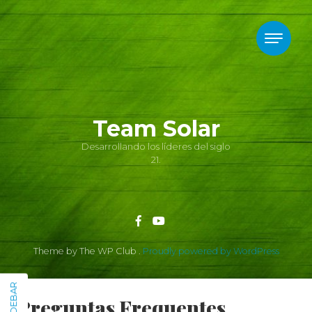
Skip to content
Team Solar
Desarrollando los líderes del siglo
21.
Theme by The WP Club .
Proudly powered by WordPress
SIDEBAR
Preguntas Frequentes